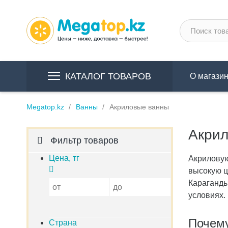
КАТАЛОГ ТОВАРОВ
О магази
Megatop.kz
Ванны
Акриловые ванны
Акрил
Фильтр товаров
Цена, тг
Акриловую
высокую ц
Караганды
от
до
условиях
.
Почему
Страна