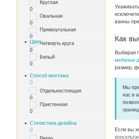
Круглая
Ухаживать
0
исключите
Овальная
ванны пре
0
Прямоугольная
0
Как вы
Цвет
Четверть круга
0
Выбирая п
Белый
мебелью д
0
размер, ф
Способ монтажа
Мы пре
Отдельностоящая
нас в 
0
позвол
Пристенная
границ
0
Стилистика дизайна
Если вы х
консульта
Ретро