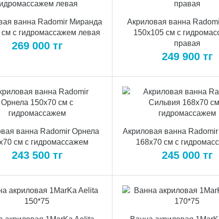
вая ванна Radomir Миранда
Акриловая ванна Radomi
 см с гидромассажем левая
150x105 см с гидрома
правая
269 000
тг
249 900
тг
вая ванна Radomir Орнела
Акриловая ванна Radomir
x70 см с гидромассажем
168x70 см с гидромас
243 500
тг
245 000
тг