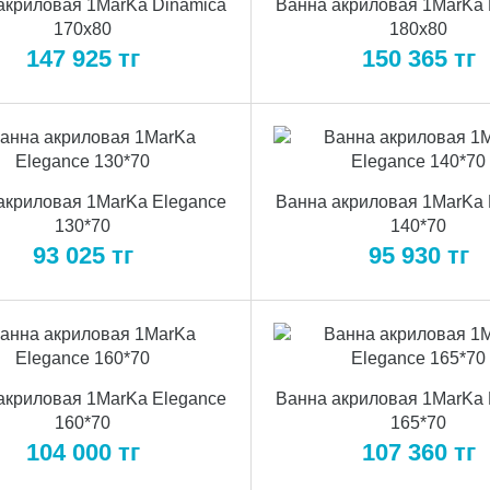
акриловая 1MarKa Dinamica
Ванна акриловая 1MarKa 
170x80
180x80
147 925
тг
150 365
тг
акриловая 1MarKa Elegance
Ванна акриловая 1MarKa 
130*70
140*70
93 025
тг
95 930
тг
акриловая 1MarKa Elegance
Ванна акриловая 1MarKa 
160*70
165*70
104 000
тг
107 360
тг