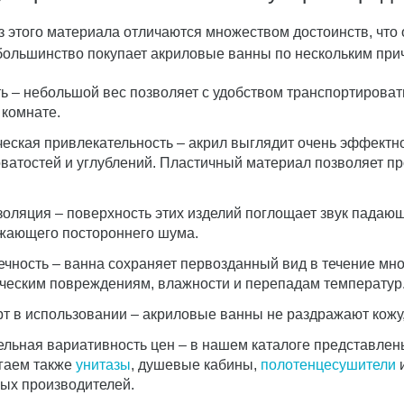
з этого материала отличаются множеством достоинств, что 
большинство покупает акриловые ванны по нескольким при
ть
– небольшой вес позволяет с удобством транспортировать
 комнате.
ческая привлекательность
– акрил выглядит очень эффектно
ватостей и углублений. Пластичный материал позволяет п
золяция
– поверхность этих изделий поглощает звук падающ
жающего постороннего шума.
ечность
– ванна сохраняет первозданный вид в течение мног
ческим повреждениям, влажности и перепадам температур
т в использовании
– акриловые ванны не раздражают кожу, 
ельная вариативность цен
– в нашем каталоге представлен
гаем также
унитазы
, душевые кабины,
полотенцесушители
и
ых производителей.