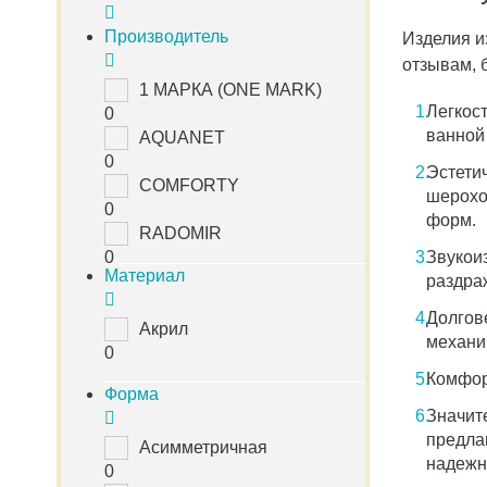
Производитель
Изделия и
отзывам, 
1 МАРКА (ONE MARK)
Легкос
0
ванной
AQUANET
0
Эстети
COMFORTY
шерохо
0
форм.
RADOMIR
0
Звукои
Материал
раздра
Долгов
Акрил
механи
0
Комфор
Форма
Значит
предла
Асимметричная
надежн
0