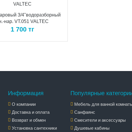
аровый 3/4"водоразборный
н.-нар. VT.051 VALTEC
1 700
тг
Информация
Популярные категори
О компании
Мебель для ванной комнат
Доставка и оплата
Санфаянс
Возврат и обмен
Смесители и аксессуары
Установка сантехники
Душевые кабины