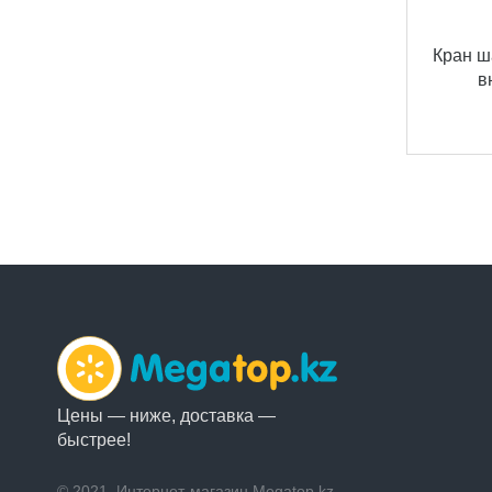
Кран ш
в
Цены — ниже, доставка —
быстрее!
© 2021, Интернет-магазин Megatop.kz