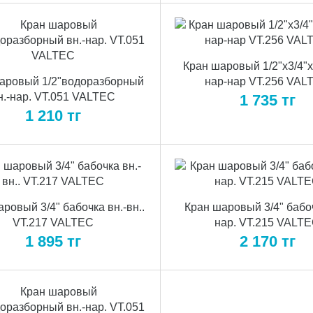
Кран шаровый 1/2"х3/4"х
аровый 1/2"водоразборный
нар-нар VT.256 VAL
н.-нар. VT.051 VALTEC
1 735
тг
1 210
тг
ровый 3/4" бабочка вн.-вн..
Кран шаровый 3/4" бабоч
VT.217 VALTEC
нар. VT.215 VALT
1 895
тг
2 170
тг