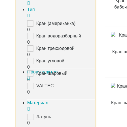
Кран 
бабоч
Тип
Кран (американка)
0
Кран водоразборный
0
Кран трехходовой
Кран ш
0
Кран угловой
0
Производитель
Кран шаровый
0
VALTEC
0
Материал
Кран ша
Латунь
0