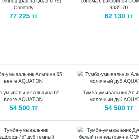
 глянец (рак-на Quadro 75)
сонома с раковиной C
Comforty
9335-70
77 225
тг
62 130
тг
а-умывальник Альпина 65
Тумба-умывальник Альп
венге AQUATON
молочный дуб AQU
54 500
тг
54 500
тг