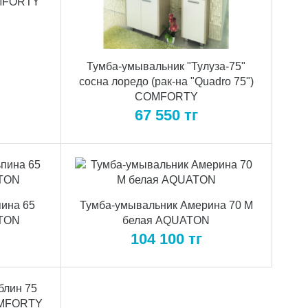
OMFORTY
Тумба-умывальник "Тулуза-75"
сосна лоредо (рак-на "Quadro 75")
COMFORTY
67 550
тг
ина 65
Тумба-умывальник Америна 70 М
ATON
белая AQUATON
104 100
тг