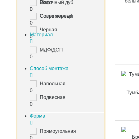
белый
Молочный дуб
Лофт
0
0
Сосна лоредо
Современный
0
0
Черная
Материал
0
МДФ/ДСП
0
Способ монтажа
Напольная
0
Тумб
Подвесная
0
Форма
Прямоугольная
0