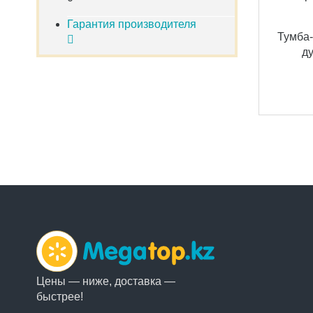
Гарантия производителя
Тумба
д
Цены — ниже, доставка —
быстрее!