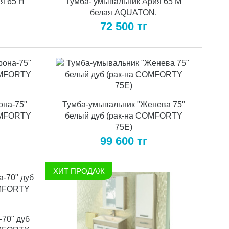
я 65 H
Тумба- умывальник Ария 65 М
.
белая AQUATON.
72 500
тг
она-75"
Тумба-умывальник "Женева 75"
OMFORTY
белый дуб (рак-на COMFORTY
75E)
99 600
тг
ХИТ ПРОДАЖ
-70" дуб