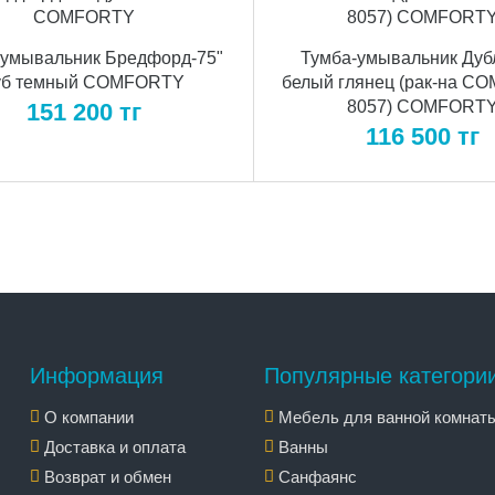
-умывальник Бредфорд-75"
Тумба-умывальник Дуб
уб темный COMFORTY
белый глянец (рак-на 
8057) COMFORT
151 200
тг
116 500
тг
Информация
Популярные категори
О компании
Мебель для ванной комнат
Доставка и оплата
Ванны
Возврат и обмен
Санфаянс