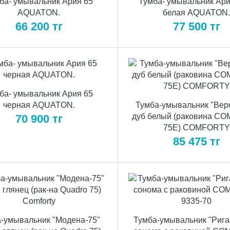
ба- умывальник Ария 65
Тумба- умывальник Ари
AQUATON.
белая AQUATON
66 200
тг
77 500
тг
ба- умывальник Ария 65
черная AQUATON.
Тумба-умывальник "Вер
дуб белый (раковина C
70 900
тг
75Е) COMFORTY
85 475
тг
-умывальник "Модена-75"
Тумба-умывальник "Рига