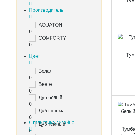
Тум
Производитель
AQUATON
0
COMFORTY
0
Тум
Цвет
Белая
0
Венге
0
Дуб белый
0
Дуб сонома
0
Стилистика дизайна
Дуб темный
Тумба
0