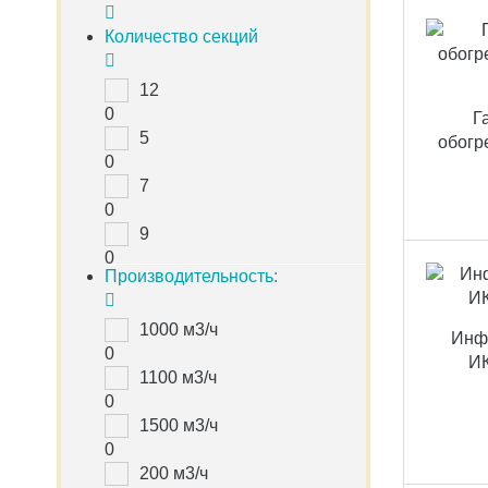
Количество секций
12
0
Г
5
обогр
0
7
0
9
0
Производительность:
1000 м3/ч
Инф
0
ИК
1100 м3/ч
0
1500 м3/ч
0
200 м3/ч