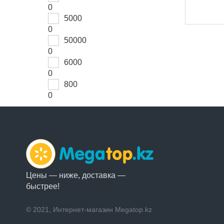
0
5000
0
50000
0
6000
0
800
0
Цены — ниже, доставка —
быстрее!
© 2021, Интернет-магазин Megatop.kz