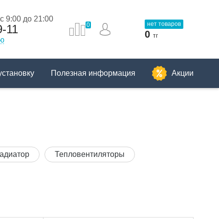
 9:00 до 21:00
нет товаров
0
9-11
0
тг
ию
установку
Полезная информация
Акции
адиатор
Тепловентиляторы