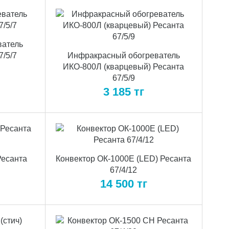
ватель
7/5/7
Инфракрасный обогреватель
ИКО-800Л (кварцевый) Ресанта
67/5/9
3 185
тг
Ресанта
Конвектор ОК-1000Е (LED) Ресанта
67/4/12
14 500
тг